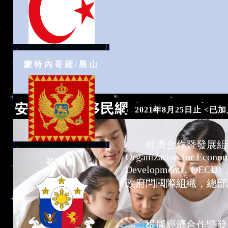
蒙特內哥羅/黑山
2021年8月25日止 <已
經濟合作暨發展組
Organization for Econo
菲律賓
Development，OEC
政府間
國際組織
，總部
根據經濟合作暨發展