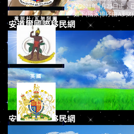
至2021年8月25日止
如下(國家排序由A到Z
萬那杜/瓦努阿圖
英國